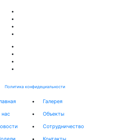
Политика конфидециальности
лавная
Галерея
 нас
Объекты
овости
Сотрудничество
одели
Контакты