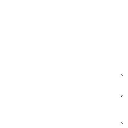
>
>
>