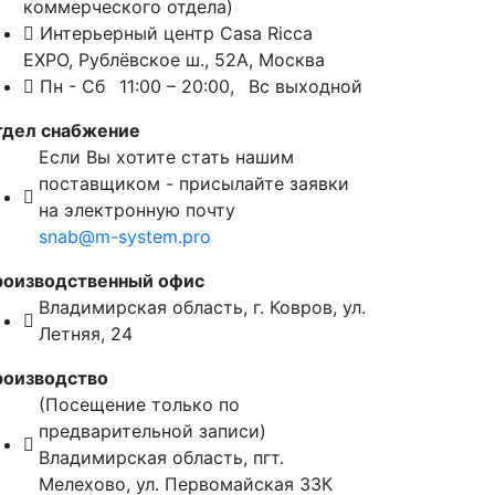
коммерческого отдела)
Интерьерный центр Casa Ricca
EXPO,
Рублёвское ш., 52А
,
Москва
Пн - Сб
11:00 – 20:00,
Вс выходной
тдел снабжение
Если Вы хотите стать нашим
поставщиком - присылайте заявки
на электронную почту
snab@m-system.pro
роизводственный офис
Владимирская область, г. Ковров
,
ул.
Летняя, 24
роизводство
(Посещение только по
предварительной записи)
Владимирская область, пгт.
Мелехово,
ул. Первомайская 33К