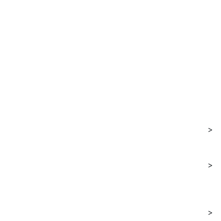
>
>
>