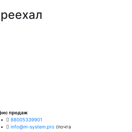
ереехал
фис продаж
88005339901
info@m-system.pro
(почта