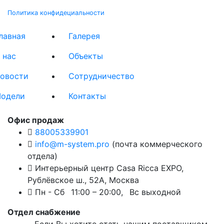
Политика конфидециальности
лавная
Галерея
 нас
Объекты
овости
Сотрудничество
одели
Контакты
Офис продаж
88005339901
info@m-system.pro
(почта коммерческого
отдела)
Интерьерный центр Casa Ricca EXPO,
Рублёвское ш., 52А
,
Москва
Пн - Сб
11:00 – 20:00,
Вс выходной
Отдел снабжение
Если Вы хотите стать нашим поставщиком -