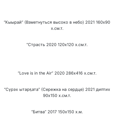
“Кыырай” (Взметнуться высоко в небо) 2021 160х90
х.см.т.
“Страсть 2020 120х120 х.см.т.
“Love is in the Air” 2020 286х416 х.см.т.
“Сүрэх ытарҕата” (Сережка на сердце) 2021 диптих
90х150 х.см.т.
“Битва” 2017 150х150 х.м.