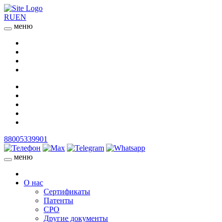
RU
EN
меню
88005339901
меню
О нас
Сертификаты
Патенты
СРО
Другие документы