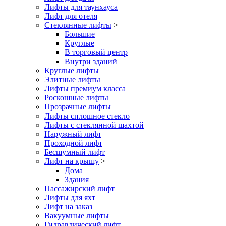
Лифты для таунхауса
Лифт для отеля
Стеклянные лифты
>
Большие
Круглые
В торговый центр
Внутри зданий
Круглые лифты
Элитные лифты
Лифты премиум класса
Роскошные лифты
Прозрачные лифты
Лифты сплошное стекло
Лифты с стеклянной шахтой
Наружный лифт
Проходной лифт
Бесшумный лифт
Лифт на крышу
>
Дома
Здания
Пассажирский лифт
Лифты для яхт
Лифт на заказ
Вакуумные лифты
Гидравлический лифт