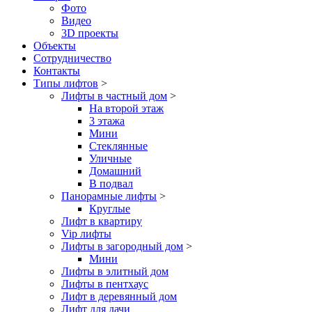
Фото
Видео
3D проекты
Объекты
Сотрудничество
Контакты
Типы лифтов
>
Лифты в частный дом
>
На второй этаж
3 этажа
Мини
Стеклянные
Уличные
Домашний
В подвал
Панорамные лифты
>
Круглые
Лифт в квартиру
Vip лифты
Лифты в загородный дом
>
Мини
Лифты в элитный дом
Лифты в пентхаус
Лифт в деревянный дом
Лифт для дачи