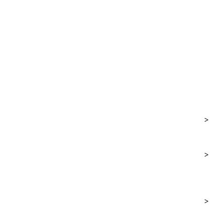
>
>
>