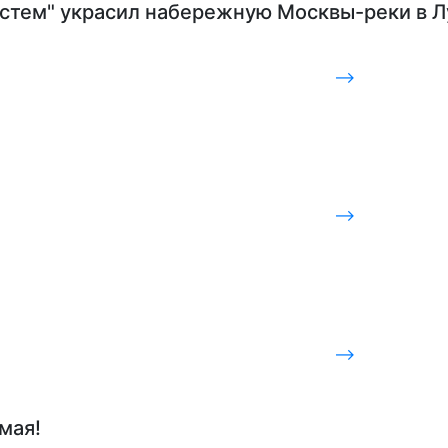
стем" украсил набережную Москвы-реки в Л
⟶
⟶
⟶
мая!